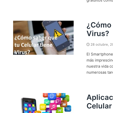
gratuitos como
¿Cómo 
Virus?
28 octubre, 2
El Smartphone 
más imprescind
nuestra vida co
numerosas tare
Aplica
Celular