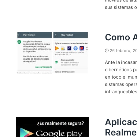
sus sistemas op
Como Ac
26 febrero, 2
Ante la incesa
cibernéticos p
en todo el mun
sistemas oper
infranqueables.
Aplicac
Realme