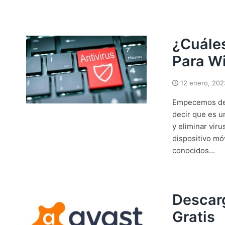
¿Cuáles
Para W
12 enero, 202
Empecemos def
decir que es u
y eliminar vir
dispositivo mó
conocidos...
Descarg
Gratis