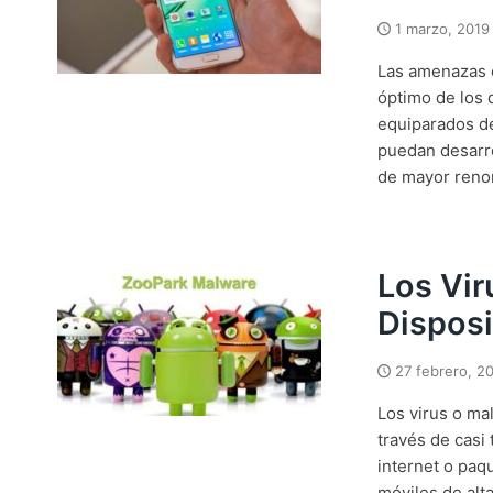
1 marzo, 2019
Las amenazas o
óptimo de los d
equiparados d
puedan desarro
de mayor reno
Los Vir
Disposi
27 febrero, 2
Los virus o ma
través de casi
internet o paq
móviles de alt