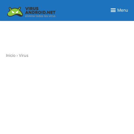
Skip
to
Menu
content
Inicio
›
Virus