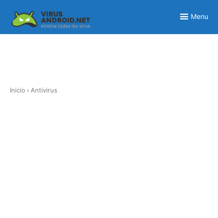
Skip
to
Menu
content
Inicio
›
Antivirus