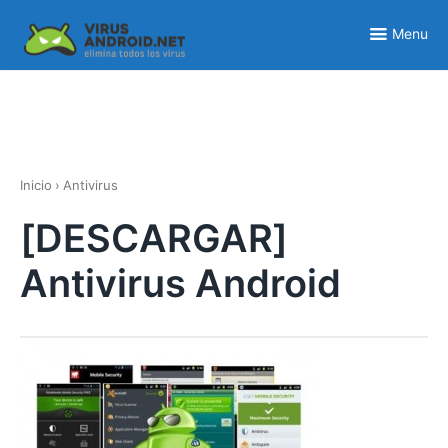
Skip
to
Menu
content
Inicio
›
Antivirus
[DESCARGAR]
Antivirus Android