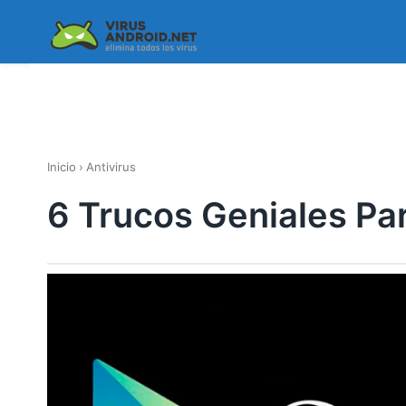
Skip
to
content
Inicio
›
Antivirus
6 Trucos Geniales Pa