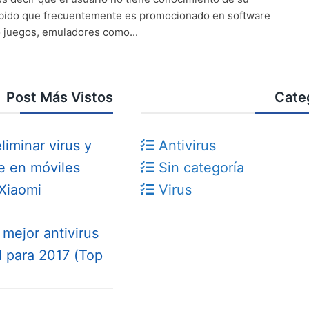
debido que frecuentemente es promocionado en software
 juegos, emuladores como...
Post Más Vistos
Cate
iminar virus y
Antivirus
e en móviles
Sin categoría
Xiaomi
Virus
l mejor antivirus
 para 2017 (Top