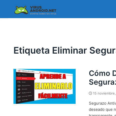
Skip
to
content
Etiqueta Eliminar Segu
Cómo D
Seguraz
15 noviembre,
Segurazo Antiv
deseado que n
transparente, 