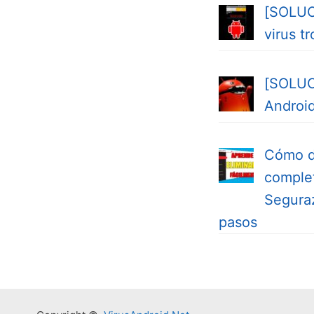
[SOLUC
virus t
[SOLUC
Android
Cómo d
comple
Seguraz
pasos