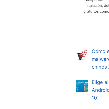
instalación, 
gratuitos como
Cómo el
malwar
chinos 
Elige e
Android
10)